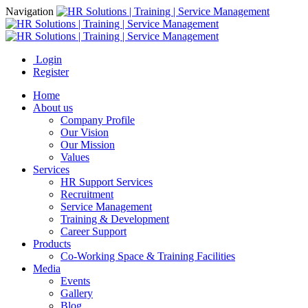
Navigation
Login
Register
Home
About us
Company Profile
Our Vision
Our Mission
Values
Services
HR Support Services
Recruitment
Service Management
Training & Development
Career Support
Products
Co-Working Space & Training Facilities
Media
Events
Gallery
Blog