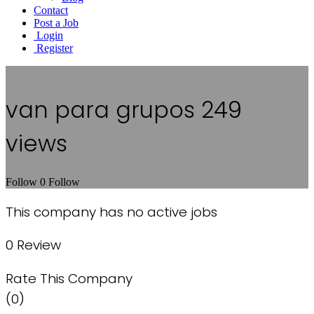
Contact
Post a Job
Login
Register
van para grupos
249
views
Follow
0
Follow
This company has no active jobs
0 Review
Rate This Company
(0)