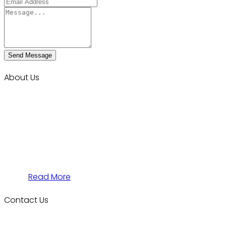
Send Message
About Us
Talent Rendezvous (TR) is a Human Resource
development company created with a drive to resolve
the challenges of managing & developing people in
organizations within Nigeria and Africa. TR is a solution
and value driven company created to impact a large
number of businesses and young professionals over
Africa.
Read More
Contact Us
Office Address:
Platinum Shopping Mall, Suite B18 & D3,