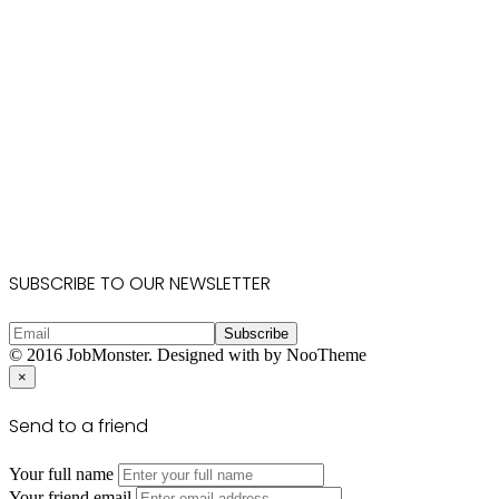
Ikota First Gate, Lekki Expressway, Lagos
Email:
info@talentrendezvous.com,
talentrendezvousconsulting@gmail.com
Phone 1:
+2347039388890
Phone 2:
+2347059009801
Phone 3:
+2349019289411
SUBSCRIBE TO OUR NEWSLETTER
© 2016 JobMonster. Designed with
by NooTheme
×
Send to a friend
Your full name
Your friend email