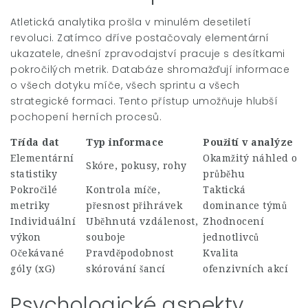
Atletická analytika prošla v minulém desetiletí
revoluci. Zatímco dříve postačovaly elementární
ukazatele, dnešní zpravodajství pracuje s desítkami
pokročilých metrik. Databáze shromažďují informace
o všech dotyku míče, všech sprintu a všech
strategické formaci. Tento přístup umožňuje hlubší
pochopení herních procesů.
Třída dat
Typ informace
Použití v analýze
Elementární
Okamžitý náhled o
Skóre, pokusy, rohy
statistiky
průběhu
Pokročilé
Kontrola míče,
Taktická
metriky
přesnost přihrávek
dominance týmů
Individuální
Uběhnutá vzdálenost,
Zhodnocení
výkon
souboje
jednotlivců
Očekávané
Pravděpodobnost
Kvalita
góly (xG)
skórování šancí
ofenzivních akcí
Psychologické aspekty