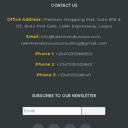
CONTACT US
Office Address:
Platinum Shopping Mall, Suite B18 &
D3, Ikota First Gate, Lekki Expressway, Lagos
Email:
info@talentrendezvous.com,
talentrendezvousconsulting@gmail.com
Phone 1:
+2347039388890
Phone 2:
+2347059009801
Phone 3:
+2349019289411
SUBSCRIBE TO OUR NEWSLETTER