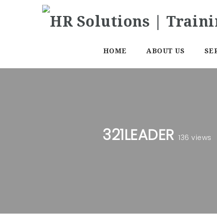
HOME
ABOUT US
SE
321LEADER
136 views