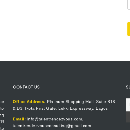
CONTACT US
S
ce
Office Address:
Platinum Shopping Mall, Suite B18
to
& D3, Ikota First Gate, Lekki Expressway, Lagos
ng
Email:
info@talentrendezvous.com,
 TR
talentrendezvousconsulting@gmail.com
to